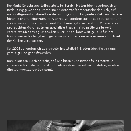
Der Markt für gebrauchte Ersatzteile im Bereich Motorräder hat erheblich an
Bedeutung gewonnen. Immer mehr Motorradfahrer entscheiden sich, auf
nachhaltige und kosteneffiziente Lösungen zurückzugreifen. Gebrauchte Teile
bieten nicht nur eine günstige Alternative, sondern tragen auch zur Schonung
von Ressourcen bei. Händler und Plattformen, die sich auf den Verkauf von
gebrauchten Motorradteilen spezialisiert haben, sind mittlerweile weit
verbreitet. Dies ermöglicht es den Biker*innen, hochwertige Teile für ihre
Maschinen zu finden, die oft genauso gut sind wie neue, aber einen Bruchteil
der Kosten verursachen.
Seit 2005 verkaufen wir gebrauchte Ersatzteile für Motorräder, die von uns
gereinigt und geprüft werden.
Damit können Sie sicher sein, daß wir Ihnen nur einwandfreie Ersatzteile
verkaufen.Teile, die wir nicht mehr als wiederverwendbar einstufen, werden
direkt umweltgerecht entsorgt.